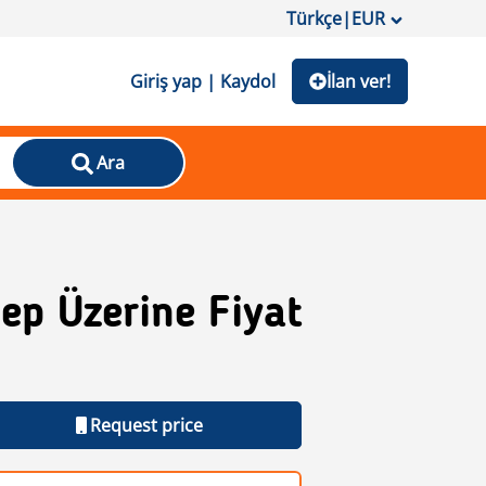
Türkçe
|
EUR
Giriş yap | Kaydol
İlan ver!
Ara
lep Üzerine Fiyat
Request price