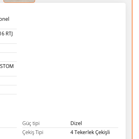
onel
16 RTJ
USTOM
Güç tipi
Dizel
Çekiş Tipi
4 Tekerlek Çekişli