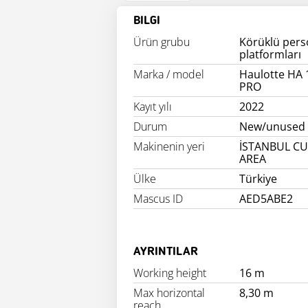
BILGI
Ürün grubu
Körüklü pers
platformları
Marka / model
Haulotte HA 
PRO
Kayıt yılı
2022
Durum
New/unused
Makinenin yeri
İSTANBUL C
AREA
Ülke
Türkiye
Mascus ID
AED5ABE2
AYRINTILAR
Working height
16 m
Max horizontal
8,30 m
reach