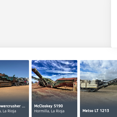
Hartl Powercrusher PC16/10
McCloskey S190
, La Rioja
Hormilla, La Rioja
Metso LT 1213