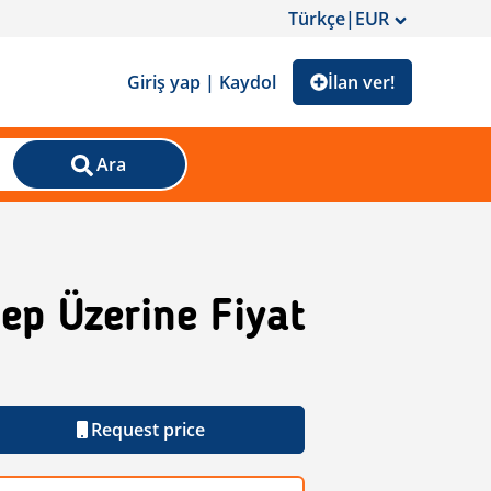
Türkçe
|
EUR
Giriş yap | Kaydol
İlan ver!
Ara
lep Üzerine Fiyat
Request price