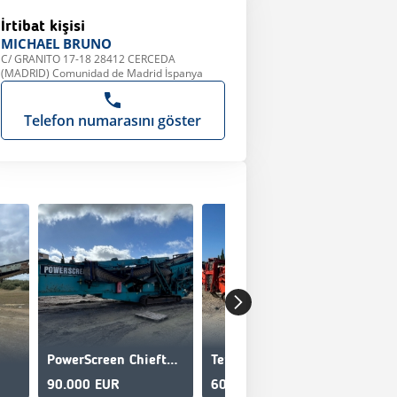
İrtibat kişisi
MICHAEL
BRUNO
C/ GRANITO 17-18 28412 CERCEDA
(MADRID) Comunidad de Madrid İspanya
Telefon numarasını göster
PowerScreen Chieftain 2100
Terex Finlay 883
Ku
Oc
90.000 EUR
60.500 EUR