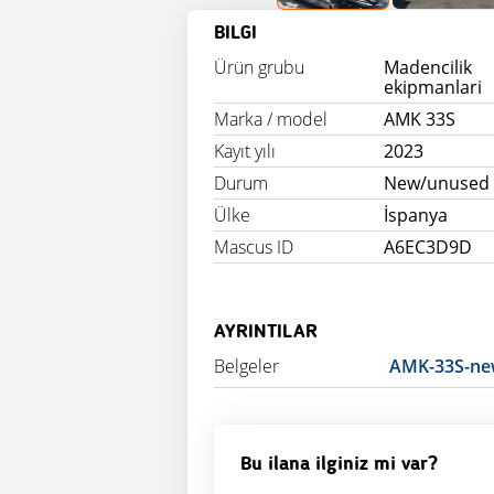
BILGI
Ürün grubu
Madencilik
ekipmanlari
Marka / model
AMK 33S
Kayıt yılı
2023
Durum
New/unused
Ülke
İspanya
Mascus ID
A6EC3D9D
AYRINTILAR
Belgeler
AMK-33S-ne
Bu ilana ilginiz mi var?