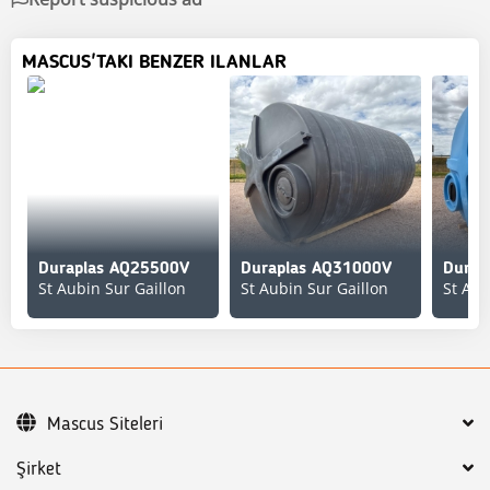
MASCUS'TAKI BENZER ILANLAR
Duraplas AQ25500V
Duraplas AQ31000V
Durap
St Aubin Sur Gaillon
St Aubin Sur Gaillon
St Aub
Mascus Siteleri
Şirket