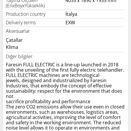
Taşıma Ölçüleri
4035 x 1890 x 1935 mm
(EnxBoyxYükseklik)
Production country
İtalya
Delivery terms
EXW
Aksesuarlar
Çatallar
Klima
Diğer bilgiler
Faresin FULL ELECTRIC is a line-up launched in 2018
with the unveiling of the first fully electric telehandler.
FULL ELECTRIC machines are technological
jewels, designed and industrialized by Faresin
Industries, that embody the concept of effective
sustainability: respect for the environment that does
not
sacrifice profitability and performance
The zero CO2 emissions allow their use even in closed
environments, such as warehouses, logistics areas,
agricultural activities, improving the level of comfort
and safety in the working environment. The reduced
noise level allows it to operate in environments and