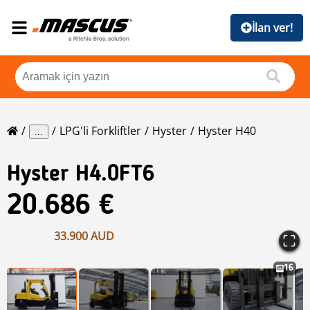
İlan ver!
LPG'li Forkliftler
Hyster
Hyster H40
...
Hyster
H4.0FT6
20.686 €
33.900 AUD
16