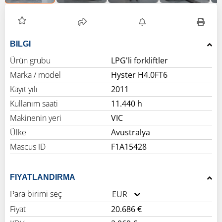
BILGI
Ürün grubu
LPG'li forkliftler
Marka / model
Hyster H4.0FT6
Kayıt yılı
2011
Kullanım saati
11.440 h
Makinenin yeri
VIC
Ülke
Avustralya
Mascus ID
F1A15428
FIYATLANDIRMA
Para birimi seç
EUR
Fiyat
20.686 €