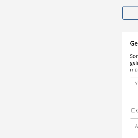
Ge
Sor
gel
müm