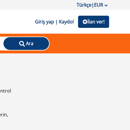
Türkçe
|
EUR
Giriş yap | Kaydol
İlan ver!
Ara
ontrol
ı
rin,