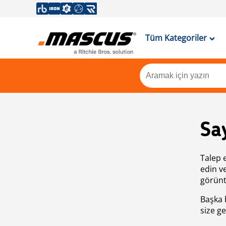
Tüm Kategoriler
Sa
Talep 
edin v
görünt
Başka 
size ge