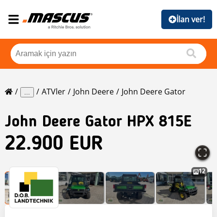
İlan ver!
ATVler
John Deere
John Deere Gator
...
John Deere
Gator HPX 815E
22.900 EUR
12