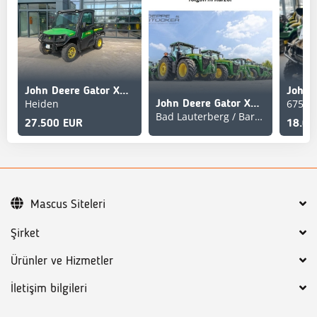
John Deere Gator XUV835M *Benzin*
Heiden
67547
John Deere Gator XUV835M
Bad Lauterberg / Barbis
27.500 EUR
18.06
Mascus Siteleri
Şirket
Ürünler ve Hizmetler
İletişim bilgileri