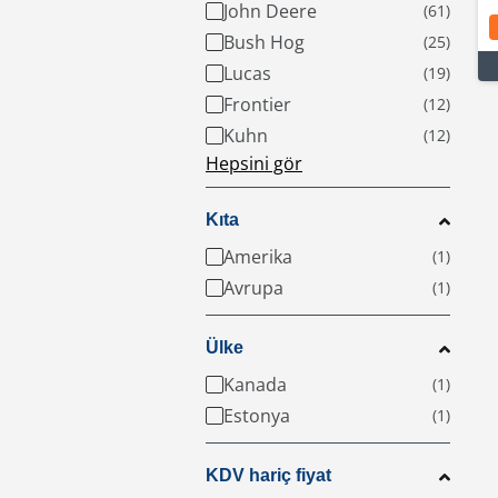
John Deere
Bush Hog
Lucas
Frontier
Kuhn
Hepsini gör
Kıta
Amerika
Avrupa
Ülke
Kanada
Estonya
KDV hariç fiyat