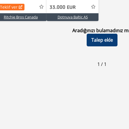
Teklif ver
33.000 EUR
Ritchie Bros Canada
Dotnuva Baltic AS
Aradığınızı bulamadınız m
Talep ekle
1
/
1