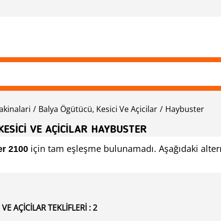
akinalari
Balya Ögütücü, Kesici Ve Açicilar
Haybuster
KESICI VE AÇICILAR HAYBUSTER
için tam eşleşme bulunamadı. Aşağıdaki altern
er 2100
E AÇICILAR TEKLIFLERI : 2