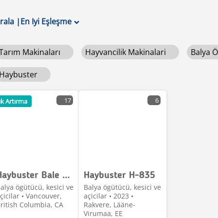
ırala
|
En Iyi Eşleşme
Tarım Makinaları
Hayvancilik Makinalari
Balya Ö
Haybuster
17
6
ık Artırma
Haybuster Bale Processor
Haybuster H-835
alya ögütücü, kesici ve
Balya ögütücü, kesici ve
çicilar • Vancouver,
açicilar • 2023 •
ritish Columbia, CA
Rakvere, Lääne-
Virumaa, EE