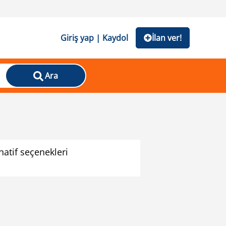
Giriş yap | Kaydol
İlan ver!
Ara
atif seçenekleri