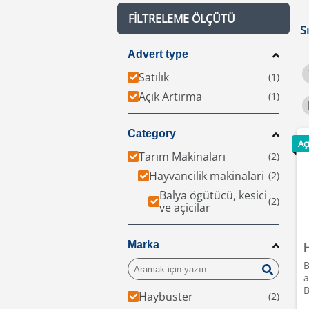
FILTRELEME ÖLÇÜTÜ
S
Advert type
Satılık
Açık Artırma
Category
Aç
Tarım Makinaları
Hayvancilik makinalari
Balya ögütücü, kesici
ve açicilar
Marka
B
a
B
Haybuster