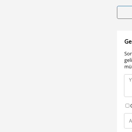
Ge
Sor
gel
müm