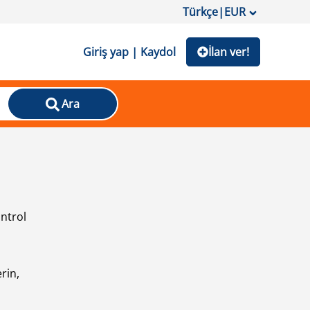
Türkçe
|
EUR
Giriş yap | Kaydol
İlan ver!
Ara
ontrol
ı
rin,