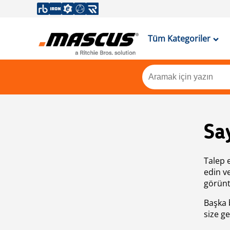
Tüm Kategoriler
Sa
Talep 
edin v
görünt
Başka 
size ge