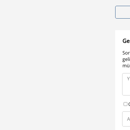
Ge
Sor
gel
müm