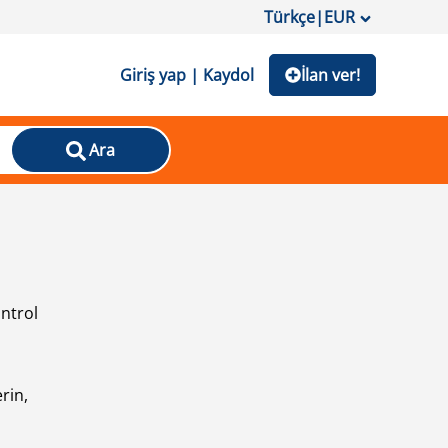
Türkçe
|
EUR
Giriş yap | Kaydol
İlan ver!
Ara
ontrol
ı
rin,