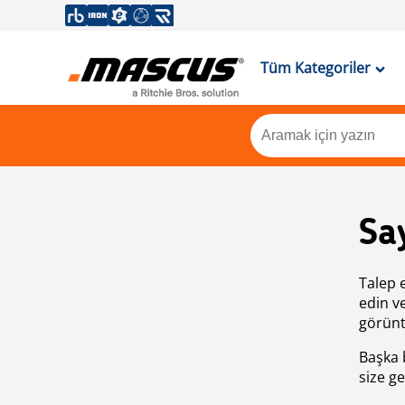
Tüm Kategoriler
Sa
Talep 
edin v
görünt
Başka 
size ge