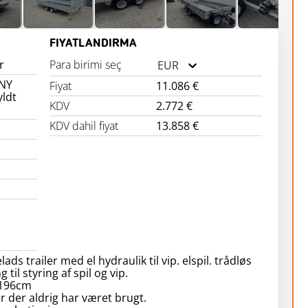
FIYATLANDIRMA
r
Para birimi seç
EUR
 NY
Fiyat
11.086 €
yldt
KDV
2.772 €
KDV dahil fiyat
13.858 €
lads trailer med el hydraulik til vip. elspil. trådløs
 til styring af spil og vip.
*196cm
er der aldrig har været brugt.