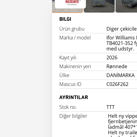
BILGI
Ürün grubu
Diger çekicile
Marka / model
Ifor Williams
TB4021-352 f
med udstyr.
Kayıt yılı
2026
Makinenin yeri
Rønnede
Ülke
DANİMARKA
Mascus ID
C026F262
AYRINTILAR
Stok no.
TTT
Diğer bilgiler
Helt ny vippe
fjernbetjening
ladmål 407
Helt ny trail