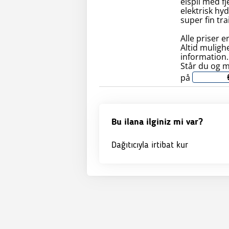
elspil med f
elektrisk hy
super fin trai
Alle priser e
Altid muligh
information.
Står du og m
på
Bu ilana ilginiz mi var?
Dağıtıcıyla irtibat kur