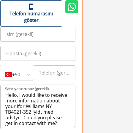
Telefon numarasını
göster
+90
Satıcıya sorunuz (gerekli)