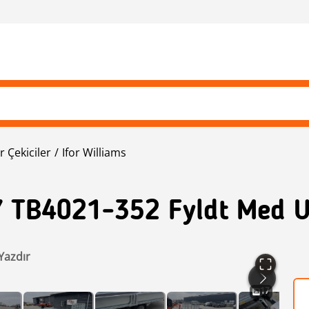
r Çekiciler
Ifor Williams
 TB4021-352 Fyldt Med U
Yazdır
17