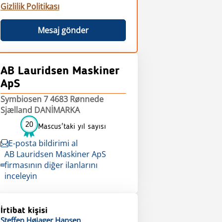
Gizlilik Politikası
Mesaj gönder
AB Lauridsen Maskiner
ApS
Symbiosen 7 4683 Rønnede
Sjælland DANİMARKA
20
Mascus'taki yıl sayısı
E-posta bildirimi al
AB Lauridsen Maskiner ApS
firmasının diğer ilanlarını
inceleyin
İrtibat kişisi
Steffen
Højager Hansen