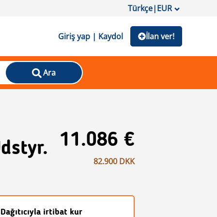
Türkçe
|
EUR
Giriş yap | Kaydol
İlan ver!
Ara
11.086 €
dstyr.
82.900 DKK
Dağıtıcıyla irtibat kur