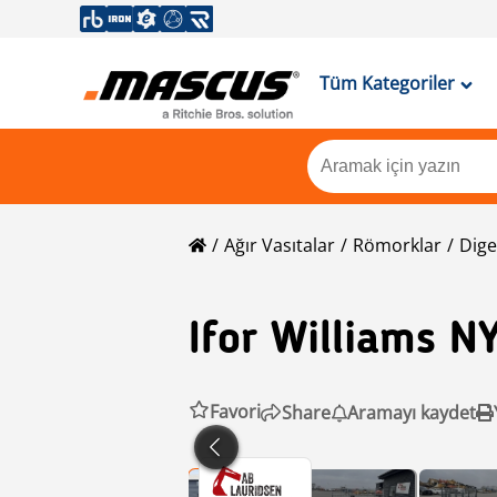
Tüm Kategoriler
Ağır Vasıtalar
Römorklar
Dige
Ifor Williams
NY
Favori
Share
Aramayı kaydet