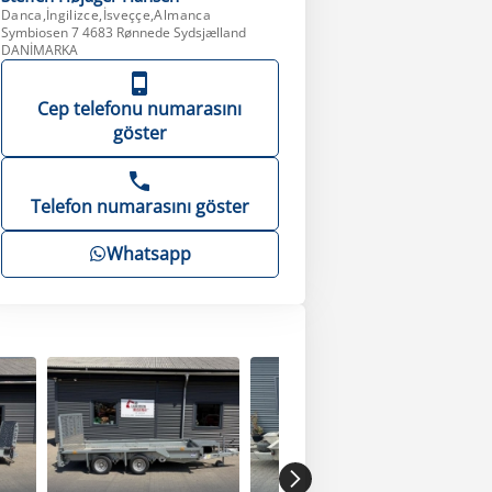
Danca,İngilizce,İsveççe,Almanca
Symbiosen 7 4683 Rønnede Sydsjælland
DANİMARKA
Cep telefonu numarasını
göster
Telefon numarasını göster
Whatsapp