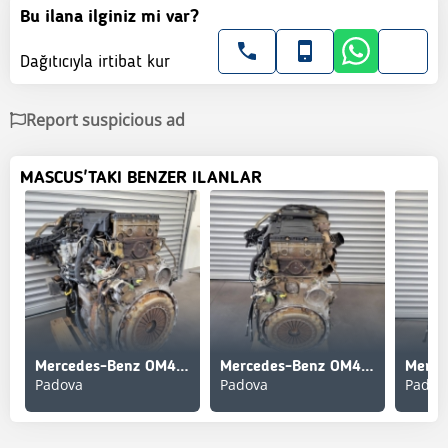
Bu ilana ilginiz mi var?
Dağıtıcıyla irtibat kur
Report suspicious ad
MASCUS'TAKI BENZER ILANLAR
Mercedes-Benz OM471.951
Mercedes-Benz OM471.952
Padova
Padova
Padov