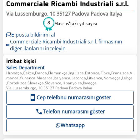
Commerciale Ricambi Industriali s.r.l.
Via Lussemburgo, 10 35127 Padova Padova İtalya
8
Mascus'taki yıl sayısı
E-posta bildirimi al
Commerciale Ricambi Industriali s.r.l. firmasının
diğer ilanlarını inceleyin
İrtibat kişisi
Sales
Department
Hırvatça,Çekçe,Danca,Flemenkçe,İngilizce,Estonca,Fince,Fransızca,Al
manca,Yunanca,Macarca,İtalyanca,Letonca,Litvanca,Norveççe,Lehçe
,Portekizce,Slovakça,Slovence,İspanyolca,İsveççe
Via Lussemburgo, 10 35127 Padova Padova İtalya
Cep telefonu numarasını göster
Telefon numarasını göster
Whatsapp