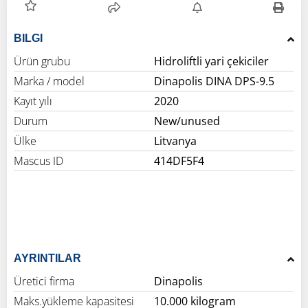
BILGI
Ürün grubu
Hidroliftli yari çekiciler
Marka / model
Dinapolis DINA DPS-9.5
Kayıt yılı
2020
Durum
New/unused
Ülke
Litvanya
Mascus ID
414DF5F4
AYRINTILAR
Üretici firma
Dinapolis
Maks.yükleme kapasitesi
10.000 kilogram