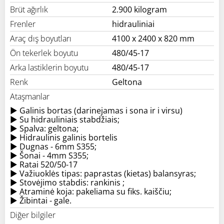
Brüt ağırlık
2.900 kilogram
Frenler
hidrauliniai
Araç dış boyutları
4100 x 2400 x 820 mm
Ön tekerlek boyutu
480/45-17
Arka lastiklerin boyutu
480/45-17
Renk
Geltona
Ataşmanlar
► Galinis bortas (darinejamas i sona ir i virsu)
► Su hidrauliniais stabdžiais;
► Spalva: geltona;
► Hidraulinis galinis bortelis
► Dugnas - 6mm S355;
► Šonai - 4mm S355;
► Ratai 520/50-17
► Važiuoklės tipas: paprastas (kietas) balansyras;
► Stovėjimo stabdis: rankinis ;
► Atraminė koja: pakeliama su fiks. kaiščiu;
► Žibintai - gale.
Diğer bilgiler