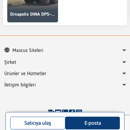
Dinapolis DINA DPS-18
Mascus Siteleri
Şirket
Ürünler ve Hizmetler
İletişim bilgileri
©
2026
Mascus
Genel koşullar
Gizlilik Politikası
Satıcıya ulaş
E-posta
Site haritası