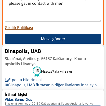
Gizlilik Politikası
Mesaj gönder
Dinapolis, UAB
Stasiūnai, Ateities g. 56137 Kaišiadorys Kauno
apskritis Litvanya
13
Mascus'taki yıl sayısı
E-posta bildirimi al
Dinapolis, UAB firmasının diğer ilanlarını inceleyin
İrtibat kişisi
Vidas
Banevičius
Stasiūnai, Ateities g. 56139 Kaišiadorių raj. Kauno Apskritis Litvanya