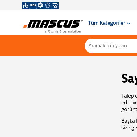
Tüm Kategoriler
Sa
Talep 
edin v
görünt
Başka 
size ge