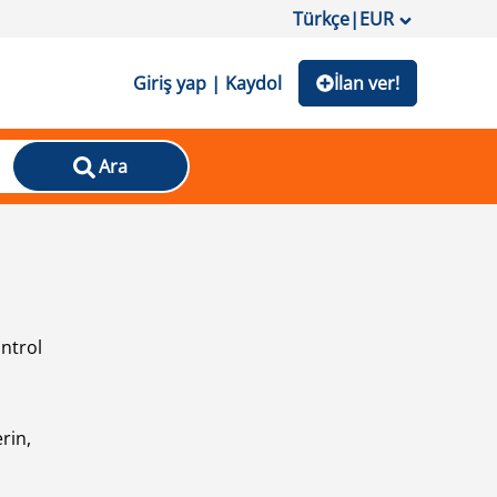
Türkçe
|
EUR
Giriş yap | Kaydol
İlan ver!
Ara
ontrol
ı
rin,