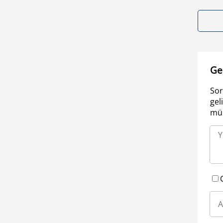
Ge
Sor
gel
müm