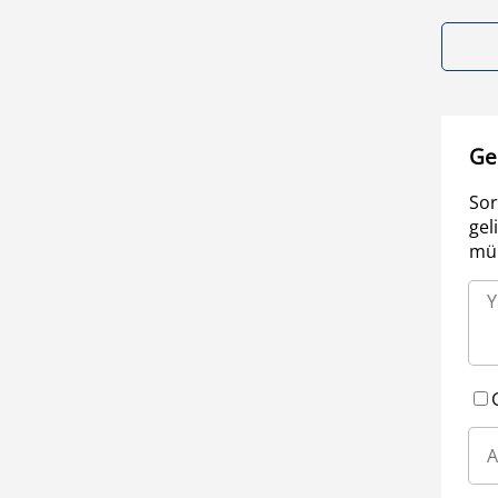
Ge
Sor
gel
müm