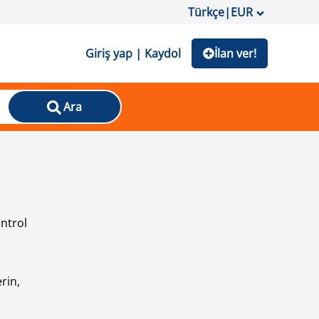
Türkçe
|
EUR
Giriş yap | Kaydol
İlan ver!
Ara
ontrol
ı
rin,