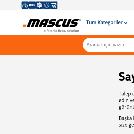
Tüm Kategoriler
Sa
Talep 
edin v
görünt
Başka 
size ge