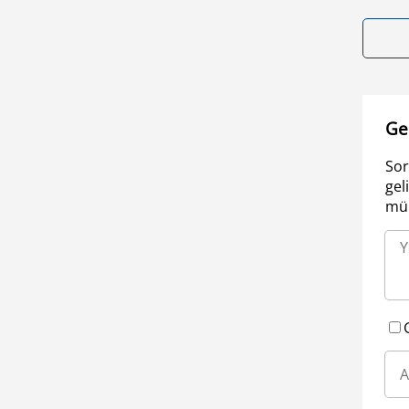
Ge
Sor
gel
müm