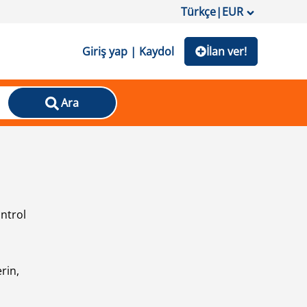
Türkçe
|
EUR
Giriş yap | Kaydol
İlan ver!
Ara
ontrol
ı
rin,