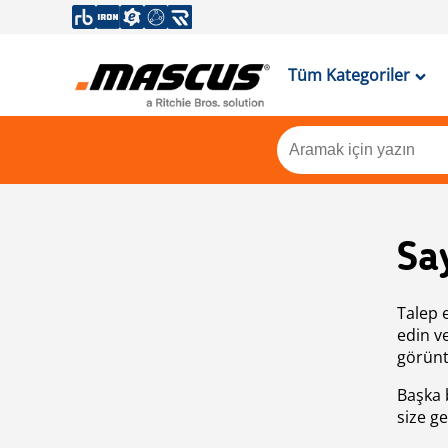
Tüm Kategoriler
Sa
Talep 
edin v
görünt
Başka 
size ge