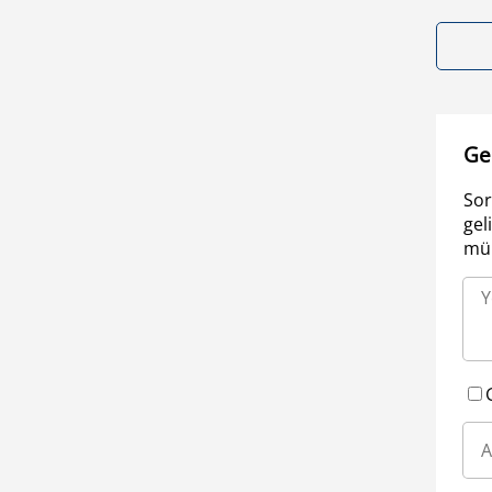
Ge
Sor
gel
müm