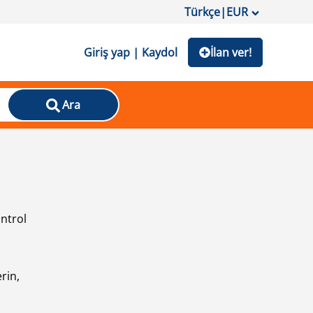
Türkçe
|
EUR
Giriş yap | Kaydol
İlan ver!
Ara
ontrol
ı
rin,