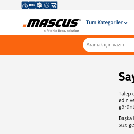
Tüm Kategoriler
Sa
Talep 
edin v
görünt
Başka 
size ge