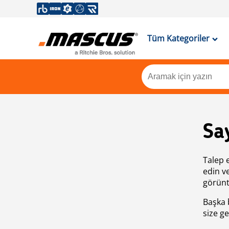
Tüm Kategoriler
Sa
Talep 
edin v
görünt
Başka 
size ge