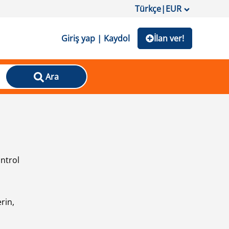
Türkçe
|
EUR
Giriş yap | Kaydol
İlan ver!
Ara
ontrol
ı
rin,