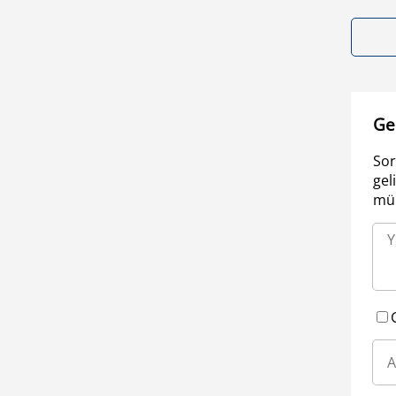
Ge
Sor
gel
müm