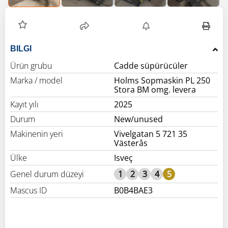
BILGI
Ürün grubu
Cadde süpürücüler
Marka / model
Holms Sopmaskin PL 250
Stora BM omg. levera
Kayıt yılı
2025
Durum
New/unused
Makinenin yeri
Vivelgatan 5 721 35
Västerås
Ülke
Isveç
Genel durum düzeyi
1
2
3
4
5
Mascus ID
B0B4BAE3