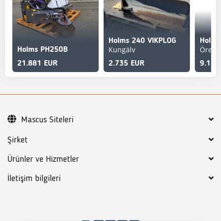
Holms 240 VIKPLOG
Kungälv
Örebr
Holms PH250B
21.881 EUR
2.735 EUR
9.117
Mascus Siteleri
Şirket
Ürünler ve Hizmetler
İletişim bilgileri