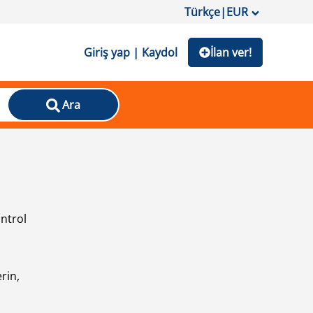
Türkçe
|
EUR
Giriş yap | Kaydol
İlan ver!
Ara
ontrol
ı
rin,