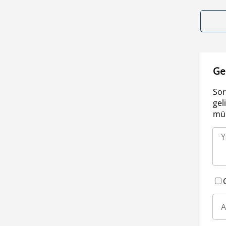
Ge
Sor
gel
müm