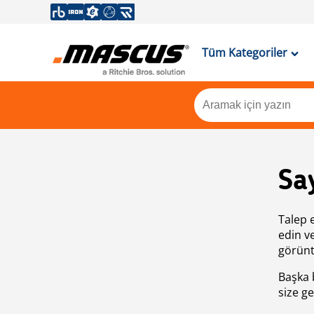
Tüm Kategoriler
Sa
Talep 
edin v
görünt
Başka 
size ge