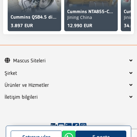
Cummins NTA855-C360S10
Jining China
Jining
Cummins QSB4.5 diesel engine 170hp new engine
3.897 EUR
12.990 EUR
34.63
Mascus Siteleri
Şirket
Ürünler ve Hizmetler
İletişim bilgileri