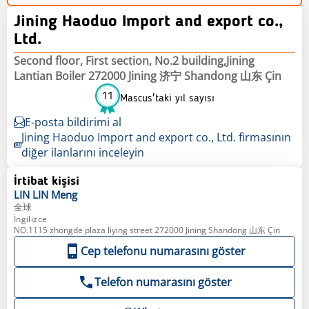
Jining Haoduo Import and export co.,
Ltd.
Second floor, First section, No.2 building,Jining
Lantian Boiler 272000 Jining 济宁 Shandong 山东 Çin
11
Mascus'taki yıl sayısı
E-posta bildirimi al
Jining Haoduo Import and export co., Ltd. firmasının
diğer ilanlarını inceleyin
İrtibat kişisi
LIN LIN
Meng
全球
İngilizce
NO.1115 zhongde plaza liying street 272000 Jining Shandong 山东 Çin
Cep telefonu numarasını göster
Telefon numarasını göster