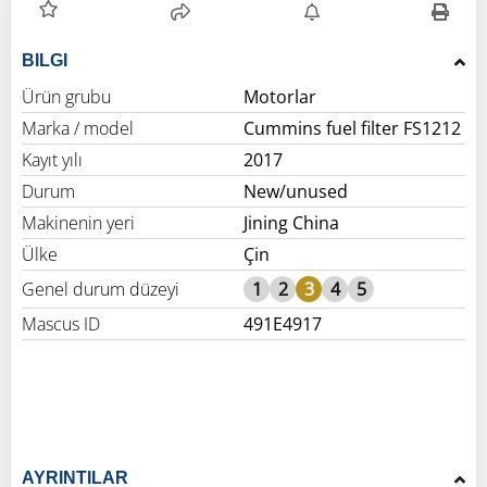
BILGI
Ürün grubu
Motorlar
Marka / model
Cummins fuel filter FS1212
Kayıt yılı
2017
Durum
New/unused
Makinenin yeri
Jining China
Ülke
Çin
Genel durum düzeyi
1
2
3
4
5
Mascus ID
491E4917
AYRINTILAR