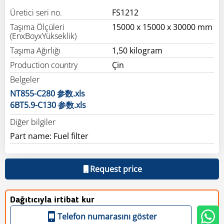
Üretici seri no.
FS1212
Taşıma Ölçüleri
15000 x 15000 x 30000 mm
(EnxBoyxYükseklik)
Taşıma Ağırlığı
1,50 kilogram
Production country
Çin
Belgeler
NT855-C280 参数.xls
6BT5.9-C130 参数.xls
Diğer bilgiler
Part name: Fuel filter
Request price
Dağıtıcıyla irtibat kur
Telefon numarasını göster