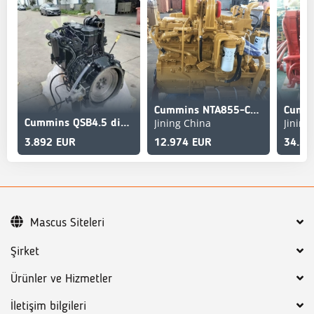
Cummins NTA855-C360S10
Jining China
Jining
Cummins QSB4.5 diesel engine 170hp new engine
3.892 EUR
12.974 EUR
34.59
Mascus Siteleri
Şirket
Ürünler ve Hizmetler
İletişim bilgileri