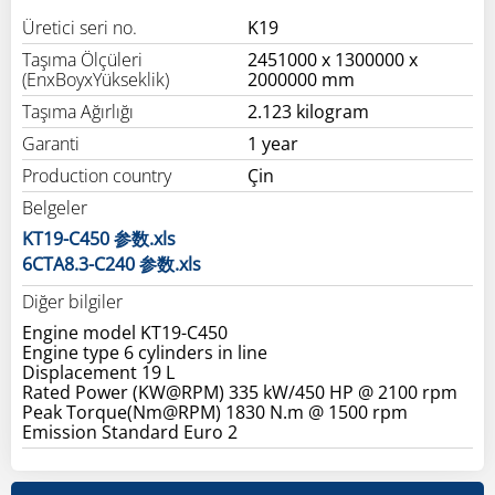
Üretici seri no.
K19
Taşıma Ölçüleri
2451000 x 1300000 x
(EnxBoyxYükseklik)
2000000 mm
Taşıma Ağırlığı
2.123 kilogram
Garanti
1 year
Production country
Çin
Belgeler
KT19-C450 参数.xls
6CTA8.3-C240 参数.xls
Diğer bilgiler
Engine model KT19-C450
Engine type 6 cylinders in line
Displacement 19 L
Rated Power (KW@RPM) 335 kW/450 HP @ 2100 rpm
Peak Torque(Nm@RPM) 1830 N.m @ 1500 rpm
Emission Standard Euro 2