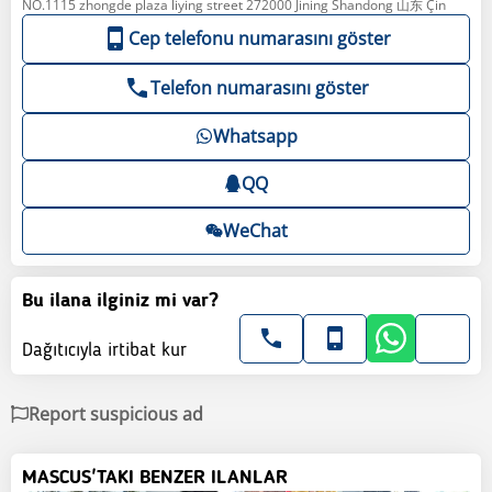
NO.1115 zhongde plaza liying street 272000 Jining Shandong 山东 Çin
Cep telefonu numarasını göster
Telefon numarasını göster
Whatsapp
QQ
WeChat
Bu ilana ilginiz mi var?
Dağıtıcıyla irtibat kur
Report suspicious ad
MASCUS'TAKI BENZER ILANLAR