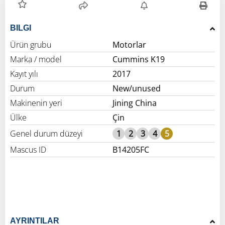
BILGI
Ürün grubu
Motorlar
Marka / model
Cummins K19
Kayıt yılı
2017
Durum
New/unused
Makinenin yeri
Jining China
Ülke
Çin
Genel durum düzeyi
1
2
3
4
5
Mascus ID
B14205FC
AYRINTILAR