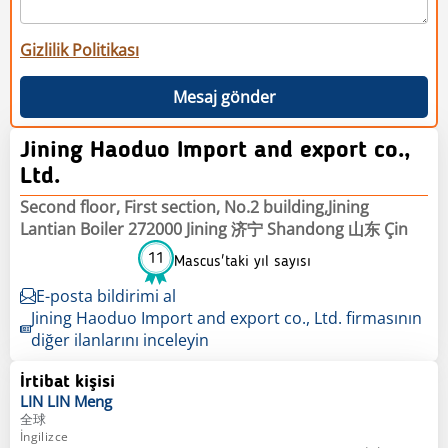
Gizlilik Politikası
Mesaj gönder
Jining Haoduo Import and export co.,
Ltd.
Second floor, First section, No.2 building,Jining
Lantian Boiler 272000 Jining 济宁 Shandong 山东 Çin
11
Mascus'taki yıl sayısı
E-posta bildirimi al
Jining Haoduo Import and export co., Ltd. firmasının
diğer ilanlarını inceleyin
İrtibat kişisi
LIN LIN
Meng
全球
İngilizce