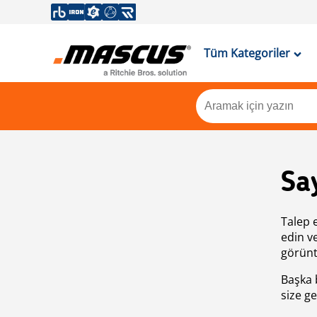
Tüm Kategoriler
Sa
Talep 
edin v
görünt
Başka 
size ge