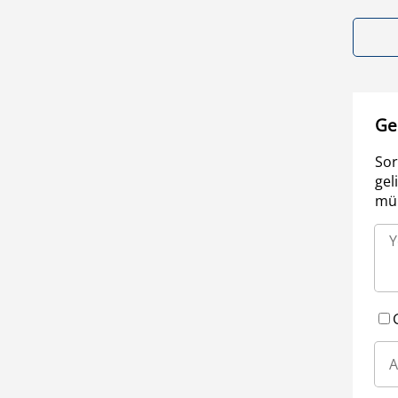
Ge
Sor
gel
müm