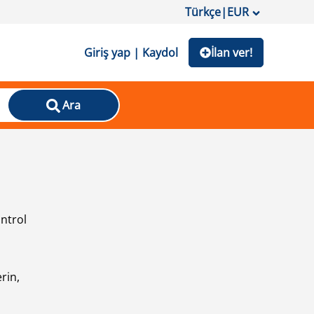
Türkçe
|
EUR
Giriş yap | Kaydol
İlan ver!
Ara
ontrol
ı
rin,