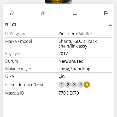
BILGI
Ürün grubu
Zincirler /Paletler
Marka / model
Shantui SD32 Track
chain/link assy
Kayıt yılı
2017
Durum
New/unused
Makinenin yeri
Jining,Shandong
Ülke
Çin
Genel durum düzeyi
1
2
3
4
5
Mascus ID
77DDE670