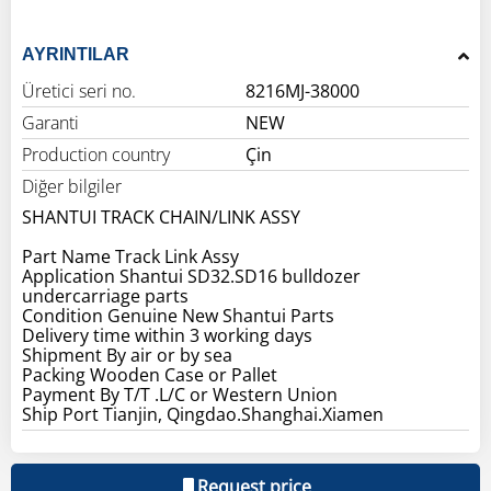
AYRINTILAR
Üretici seri no.
8216MJ-38000
Garanti
NEW
Production country
Çin
Diğer bilgiler
SHANTUI TRACK CHAIN/LINK ASSY
Part Name Track Link Assy
Application Shantui SD32.SD16 bulldozer
undercarriage parts
Condition Genuine New Shantui Parts
Delivery time within 3 working days
Shipment By air or by sea
Packing Wooden Case or Pallet
Payment By T/T .L/C or Western Union
Ship Port Tianjin, Qingdao.Shanghai.Xiamen
Request price