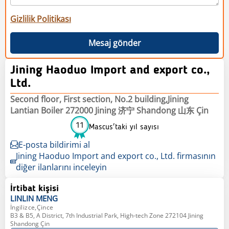
Gizlilik Politikası
Mesaj gönder
Jining Haoduo Import and export co.,
Ltd.
Second floor, First section, No.2 building,Jining
Lantian Boiler 272000 Jining 济宁 Shandong 山东 Çin
11
Mascus'taki yıl sayısı
E-posta bildirimi al
Jining Haoduo Import and export co., Ltd. firmasının
diğer ilanlarını inceleyin
İrtibat kişisi
LINLIN
MENG
İngilizce,Çince
B3 & B5, A District, 7th Industrial Park, High-tech Zone 272104 Jining
Shandong Çin