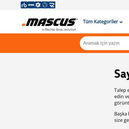
Tüm Kategoriler
Sa
Talep 
edin v
görünt
Başka 
size ge