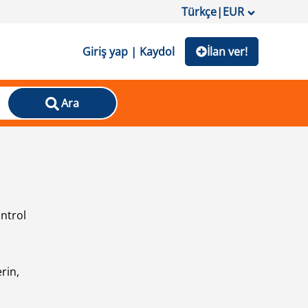
Türkçe
|
EUR
Giriş yap | Kaydol
İlan ver!
Ara
ontrol
ı
rin,