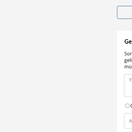
Ge
Sor
gel
müm