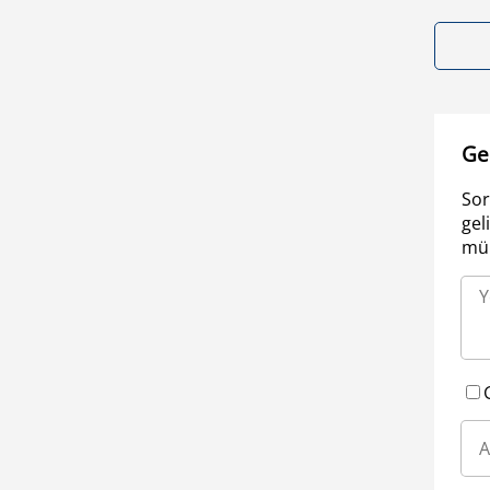
Ge
Sor
gel
müm