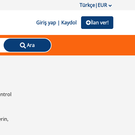
Türkçe
|
EUR
Giriş yap | Kaydol
İlan ver!
Ara
ontrol
ı
rin,