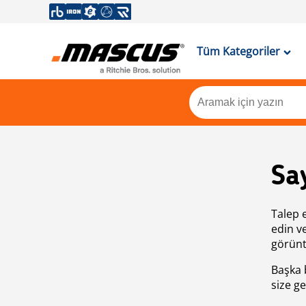
Tüm Kategoriler
Sa
Talep 
edin v
görünt
Başka 
size ge