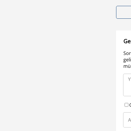
Ge
Sor
gel
müm