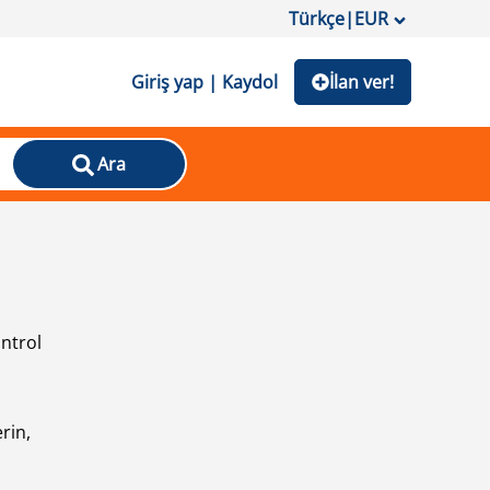
Türkçe
|
EUR
Giriş yap | Kaydol
İlan ver!
Ara
ontrol
ı
rin,