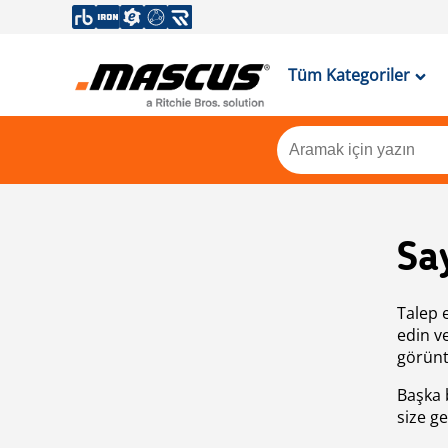
Tüm Kategoriler
Sa
Talep 
edin v
görünt
Başka 
size ge