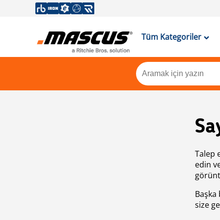
Tüm Kategoriler
Sa
Talep 
edin v
görünt
Başka 
size ge