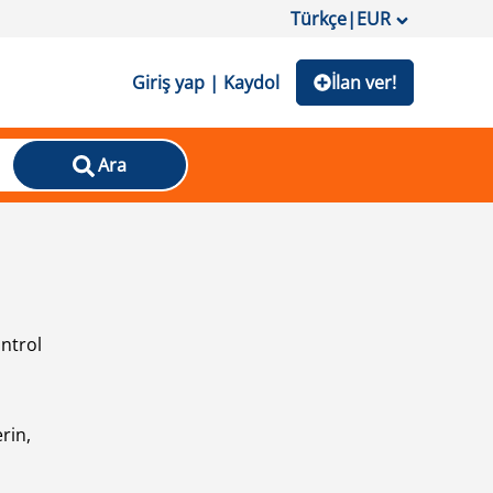
Türkçe
|
EUR
Giriş yap | Kaydol
İlan ver!
Ara
ontrol
ı
rin,