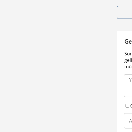
Ge
Sor
gel
müm