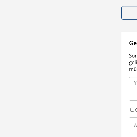
Ge
Sor
gel
müm