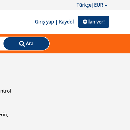
Türkçe
|
EUR
Giriş yap | Kaydol
İlan ver!
Ara
ontrol
ı
rin,