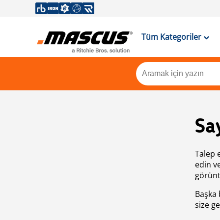
Tüm Kategoriler
Sa
Talep 
edin v
görünt
Başka 
size ge