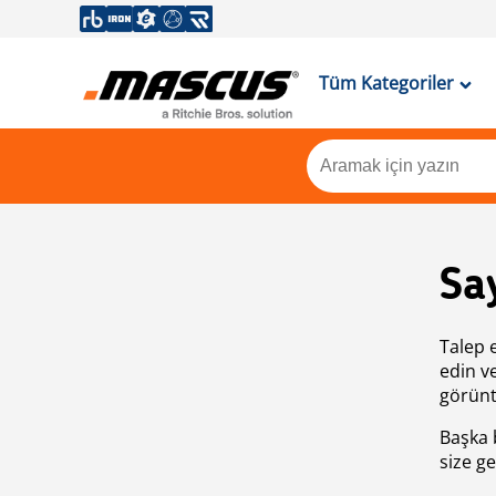
Tüm Kategoriler
Sa
Talep 
edin v
görünt
Başka 
size ge