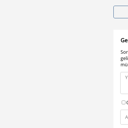
Ge
Sor
gel
müm