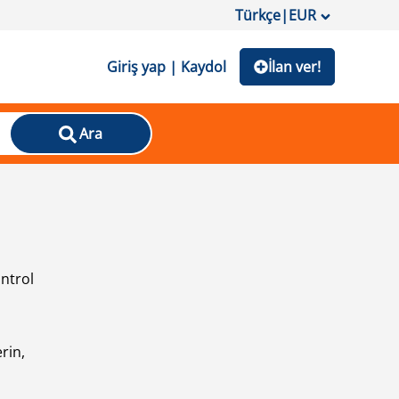
Türkçe
|
EUR
Giriş yap | Kaydol
İlan ver!
Ara
ontrol
ı
rin,