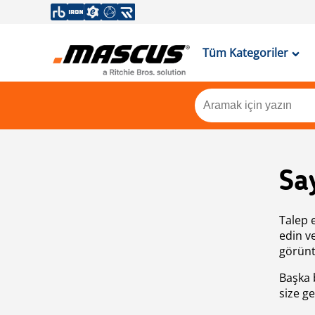
Tüm Kategoriler
Sa
Talep 
edin v
görünt
Başka 
size ge