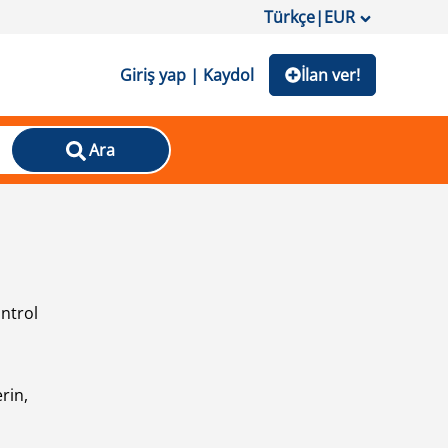
Türkçe
|
EUR
Giriş yap | Kaydol
İlan ver!
Ara
ontrol
ı
rin,