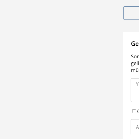
Ge
Sor
gel
müm