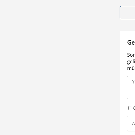
Ge
Sor
gel
müm