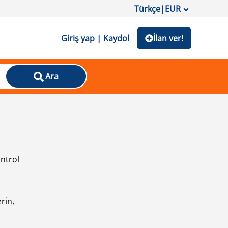
Türkçe
|
EUR
Giriş yap | Kaydol
İlan ver!
Ara
ontrol
ı
rin,