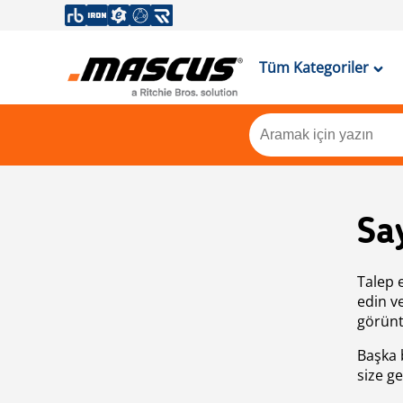
Tüm Kategoriler
Sa
Talep 
edin v
görünt
Başka 
size ge