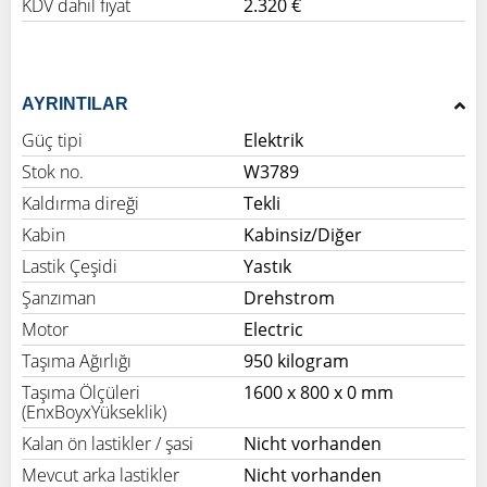
KDV dahil fiyat
2.320 €
AYRINTILAR
Güç tipi
Elektrik
Stok no.
W3789
Kaldırma direği
Tekli
Kabin
Kabinsiz/Diğer
Lastik Çeşidi
Yastık
Şanzıman
Drehstrom
Motor
Electric
Taşıma Ağırlığı
950 kilogram
Taşıma Ölçüleri
1600 x 800 x 0 mm
(EnxBoyxYükseklik)
Kalan ön lastikler / şasi
Nicht vorhanden
Mevcut arka lastikler
Nicht vorhanden