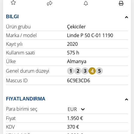
BILGI
Ürün grubu
Çekiciler
Marka / model
Linde P 50 C-01 1190
Kayıt yılı
2020
Kullanım saati
575 h
Ülke
Almanya
Genel durum düzeyi
1
2
3
4
5
Mascus ID
6C9E3CD6
FIYATLANDIRMA
Para birimi seç
EUR
Fiyat
1.950 €
KDV
370 €