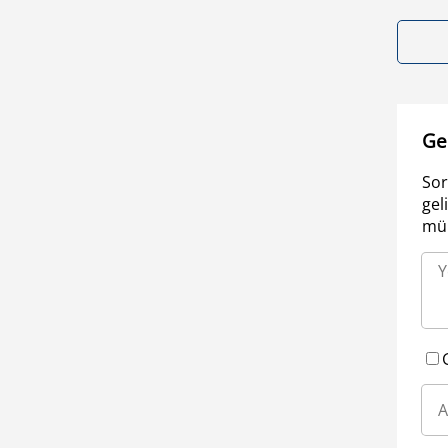
Ge
Sor
gel
müm