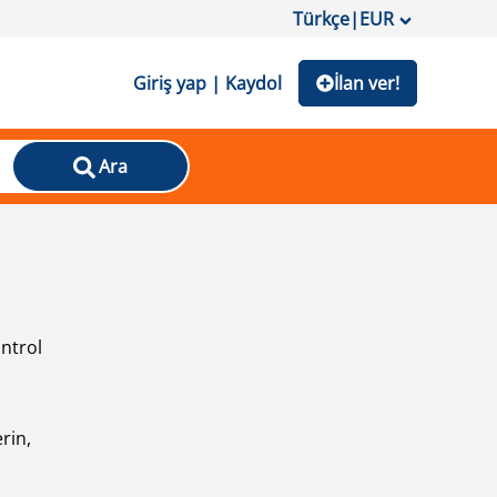
Türkçe
|
EUR
Giriş yap | Kaydol
İlan ver!
Ara
ontrol
ı
rin,