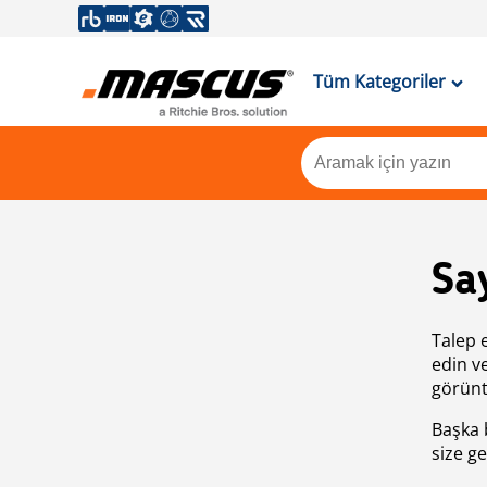
Tüm Kategoriler
Sa
Talep 
edin v
görünt
Başka 
size ge