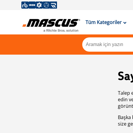
Tüm Kategoriler
Sa
Talep 
edin v
görünt
Başka 
size ge