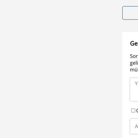
Ge
Sor
gel
müm