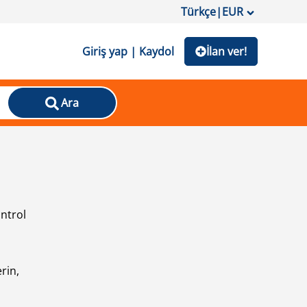
Türkçe
|
EUR
Giriş yap | Kaydol
İlan ver!
Ara
ontrol
ı
rin,