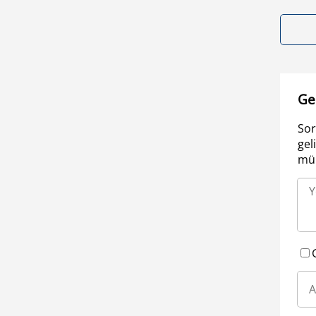
Ge
Sor
gel
müm