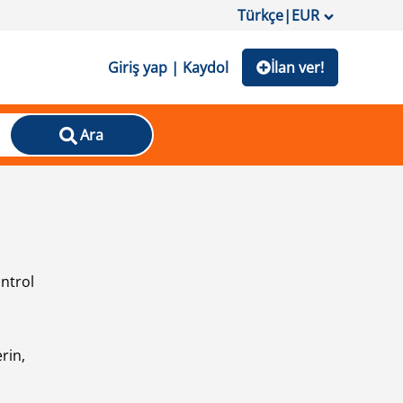
Türkçe
|
EUR
Giriş yap | Kaydol
İlan ver!
Ara
ontrol
ı
rin,