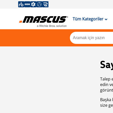
Tüm Kategoriler
Sa
Talep 
edin v
görünt
Başka 
size ge