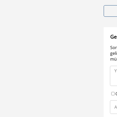
Ge
Sor
gel
müm