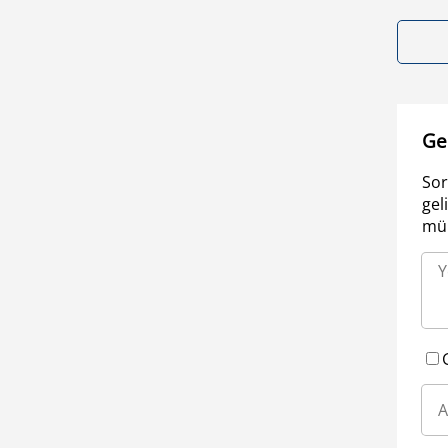
Ge
Sor
gel
müm