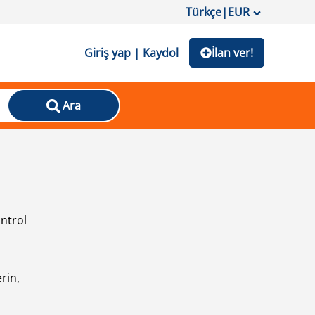
Türkçe
|
EUR
Giriş yap | Kaydol
İlan ver!
Ara
ontrol
ı
rin,