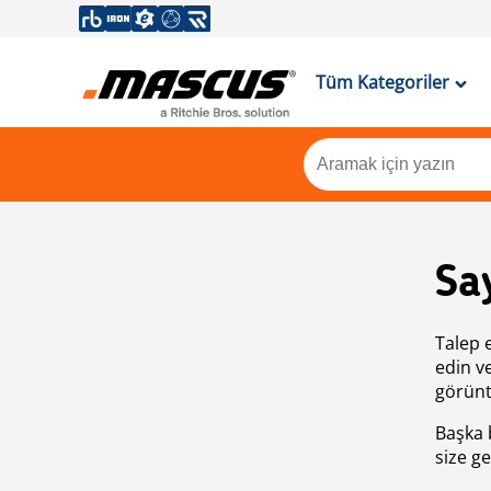
Tüm Kategoriler
Sa
Talep 
edin v
görünt
Başka 
size ge