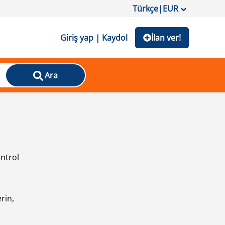
Türkçe
|
EUR
Giriş yap | Kaydol
İlan ver!
Ara
ontrol
ı
rin,