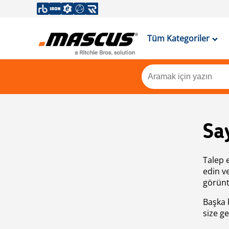
Tüm Kategoriler
Sa
Talep 
edin v
görünt
Başka 
size ge