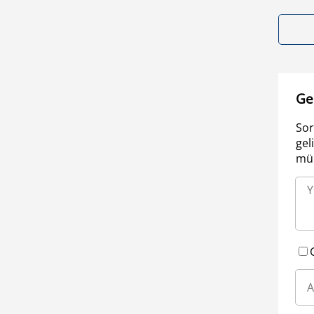
Ge
Sor
gel
müm