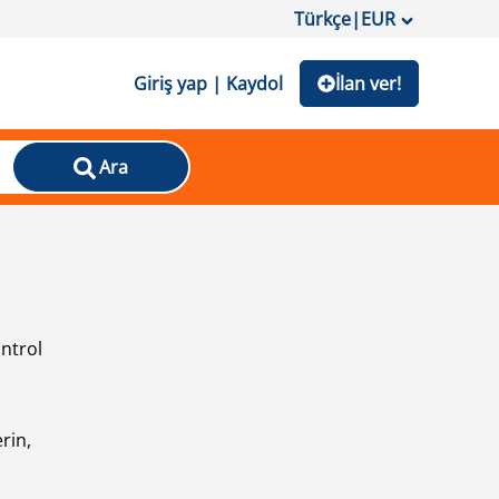
Türkçe
|
EUR
Giriş yap | Kaydol
İlan ver!
Ara
ontrol
ı
rin,