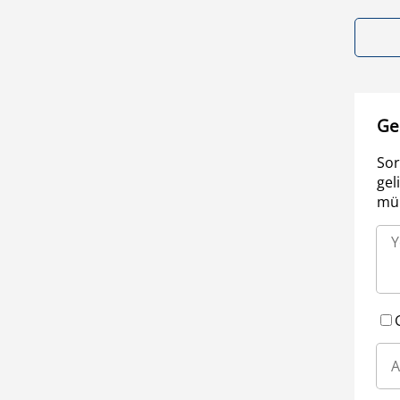
Ge
Sor
gel
müm