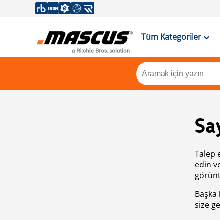
Tüm Kategoriler
Sa
Talep 
edin v
görünt
Başka 
size ge