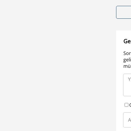
Ge
Sor
gel
müm