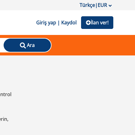
Türkçe
|
EUR
Giriş yap | Kaydol
İlan ver!
Ara
ontrol
ı
rin,