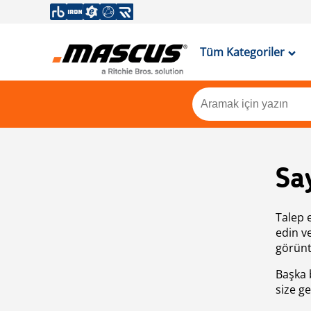
Tüm Kategoriler
Sa
Talep 
edin v
görünt
Başka 
size ge