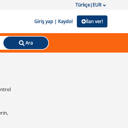
Türkçe
|
EUR
Giriş yap | Kaydol
İlan ver!
Ara
ontrol
ı
rin,