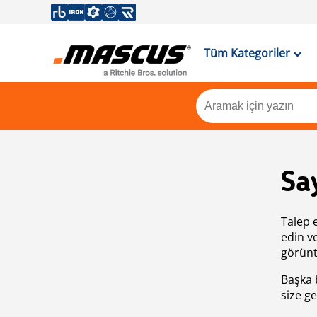
Tüm Kategoriler
Sa
Talep 
edin v
görünt
Başka 
size ge