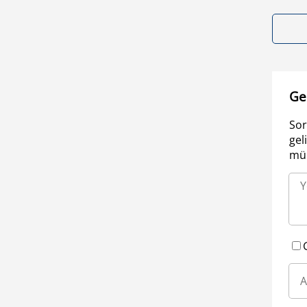
Ge
Sor
gel
müm