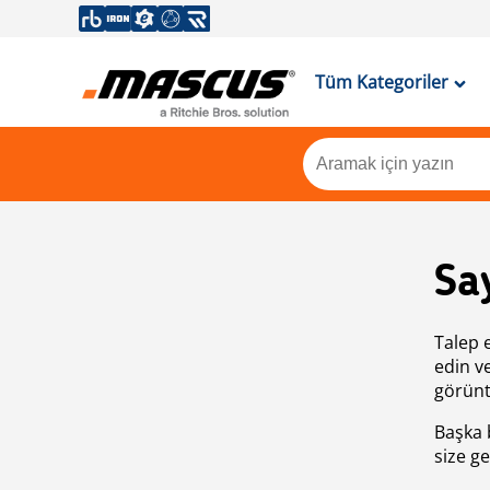
Tüm Kategoriler
Sa
Talep 
edin v
görünt
Başka 
size ge