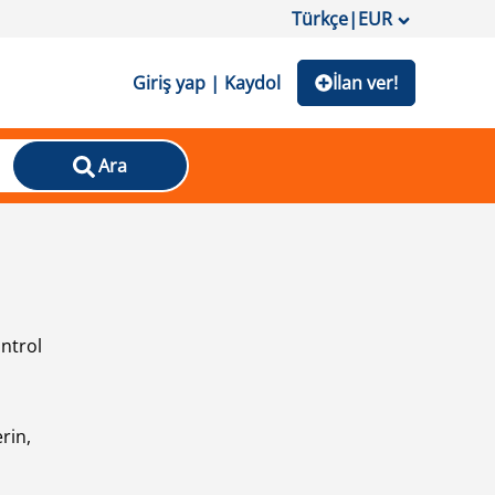
Türkçe
|
EUR
Giriş yap | Kaydol
İlan ver!
Ara
ontrol
ı
rin,