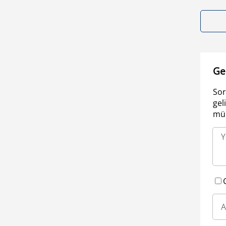
Ge
Sor
gel
müm