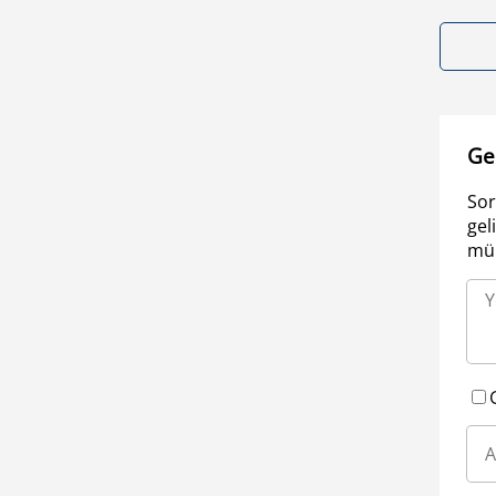
Ge
Sor
gel
müm