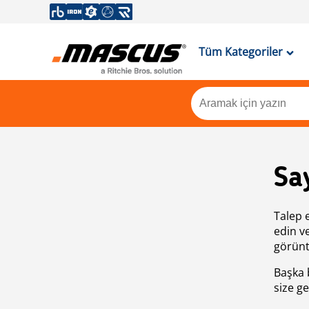
Tüm Kategoriler
Sa
Talep 
edin v
görünt
Başka 
size ge