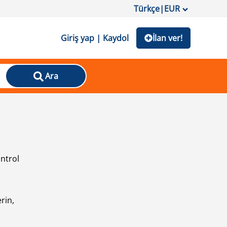
Türkçe
|
EUR
Giriş yap | Kaydol
İlan ver!
Ara
ontrol
ı
rin,