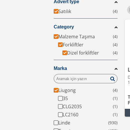
Advert type
Satılık
Category
Malzeme Taşıma
Forkliftler
Dizel forkliftler
Marka
D
1
Liugong
35
F
CLG2035
LC2160
Linde