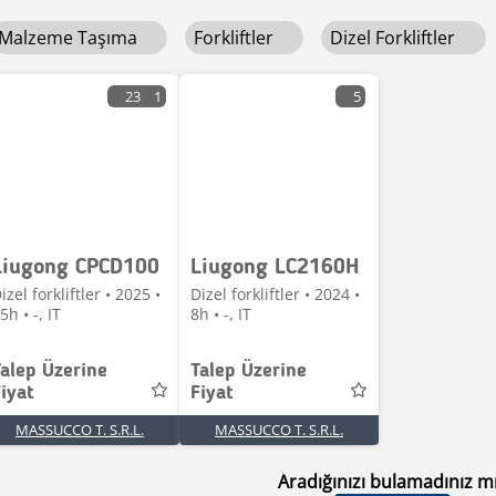
Malzeme Taşıma
Forkliftler
Dizel Forkliftler
23
1
5
Liugong CPCD100
Liugong LC2160H
izel forkliftler • 2025 •
Dizel forkliftler • 2024 •
5h • -, IT
8h • -, IT
Talep Üzerine
Talep Üzerine
iyat
Fiyat
MASSUCCO T. S.R.L.
MASSUCCO T. S.R.L.
Aradığınızı bulamadınız m