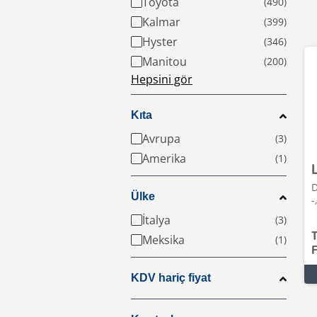
Toyota
Kalmar
Hyster
Manitou
Hepsini gör
Kıta
Avrupa
Amerika
D
Ülke
-
İtalya
Meksika
F
KDV hariç fiyat