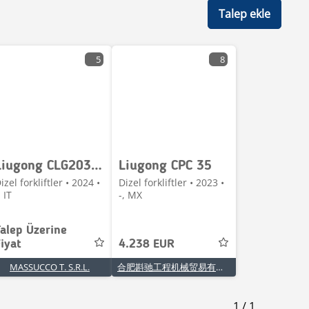
Talep ekle
5
8
Liugong CLG2035H
Liugong CPC 35
izel forkliftler • 2024 •
Dizel forkliftler • 2023 •
, IT
-, MX
Talep Üzerine
iyat
4.238 EUR
MASSUCCO T. S.R.L.
合肥斟驰工程机械贸易有限责任公司
1
/
1