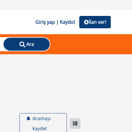
Giriş yap | Kaydol
İlan ver!
Ara
Aramayı
kaydet