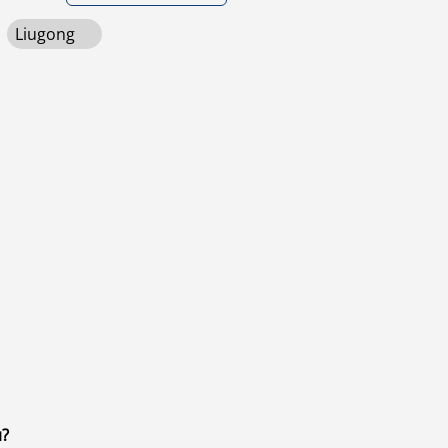
Liugong
ı?