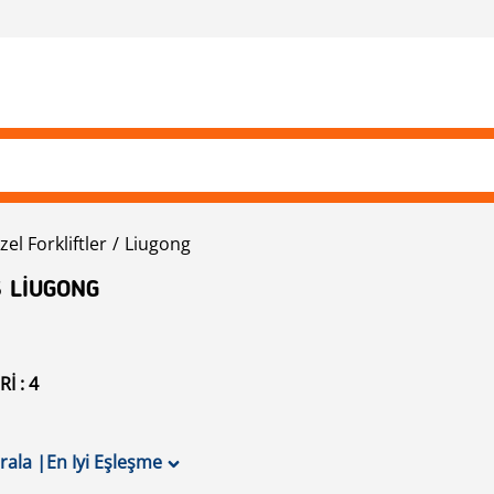
zel Forkliftler
Liugong
S LIUGONG
I : 4
ırala
|
En Iyi Eşleşme