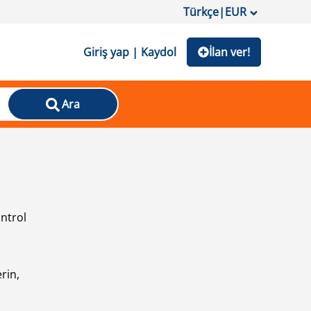
Türkçe
|
EUR
Giriş yap | Kaydol
İlan ver!
Ara
ontrol
ı
rin,