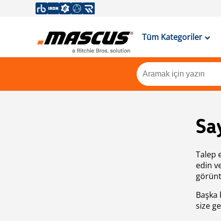
Tüm Kategoriler
Sa
Talep 
edin v
görünt
Başka 
size ge