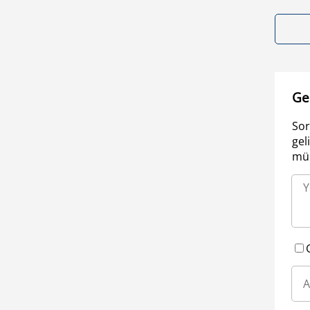
Ge
Sor
gel
müm