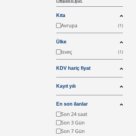
Hepsini gör
Kıta
Avrupa
Ülke
Isveç
KDV hariç fiyat
Kayıt yılı
En son ilanlar
Son 24 saat
Son 3 Gün
Son 7 Gün