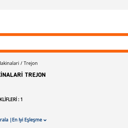
akinalari
Trejon
KINALARI TREJON
IFLERI : 1
ırala
|
En Iyi Eşleşme