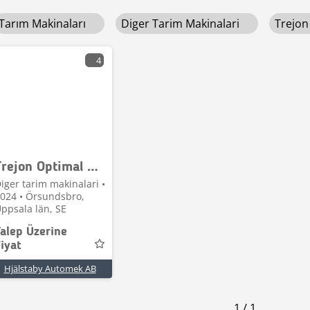
Tarım Makinaları
Diger Tarim Makinalari
Trejo
4
Trejon Optimal Kedjeröjare M1650
iger tarim makinalari •
024 • Örsundsbro,
ppsala län, SE
Talep Üzerine
iyat
Hjälstaby Automek AB
1
/
1