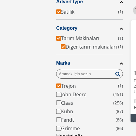
Advert type
Satılık
Category
Tarım Makinaları
Diger tarim makinalari
Marka
D
Trejon
2
U
John Deere
Claas
F
Kuhn
Fendt
Grimme