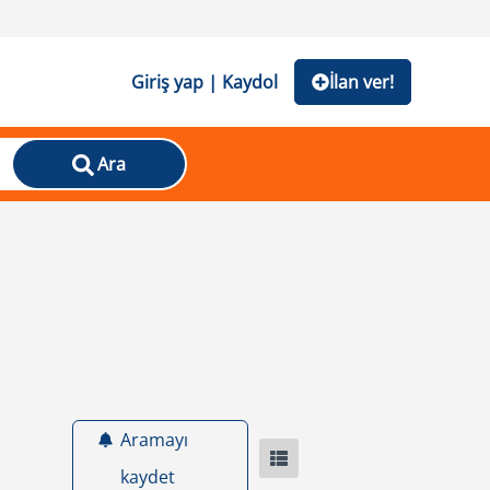
Giriş yap | Kaydol
İlan ver!
Ara
Aramayı
kaydet