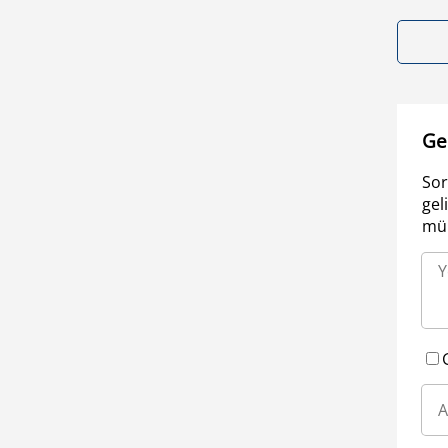
Ge
Sor
gel
müm