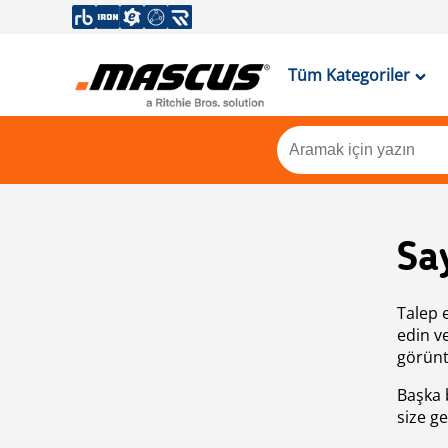
Tüm Kategoriler
Sa
Talep 
edin v
görünt
Başka 
size ge