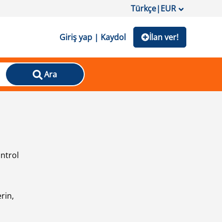
Türkçe
|
EUR
Giriş yap | Kaydol
İlan ver!
Ara
ontrol
ı
rin,