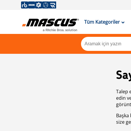
Tüm Kategoriler
Sa
Talep 
edin v
görünt
Başka 
size ge