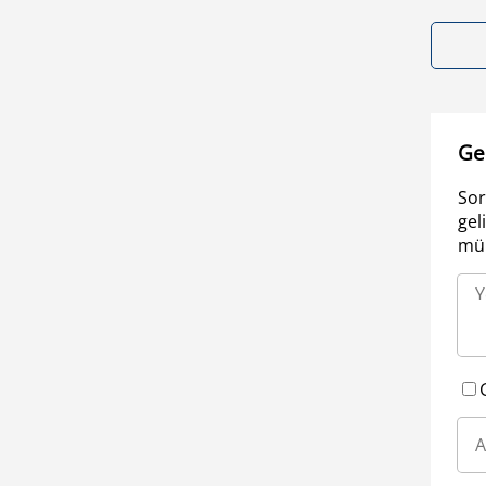
Ge
Sor
gel
müm