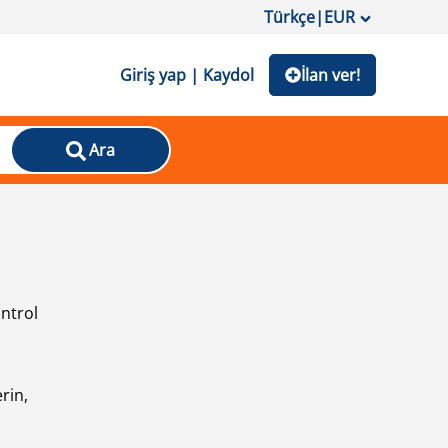
Türkçe
|
EUR
Giriş yap | Kaydol
İlan ver!
Ara
ontrol
ı
rin,