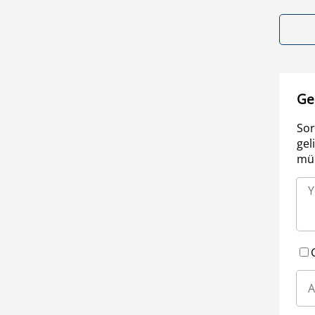
Ge
Sor
gel
müm