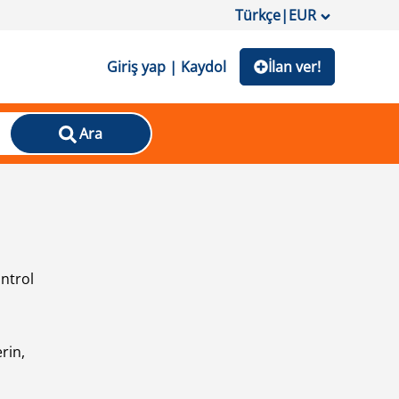
Türkçe
|
EUR
Giriş yap | Kaydol
İlan ver!
Ara
ontrol
ı
rin,