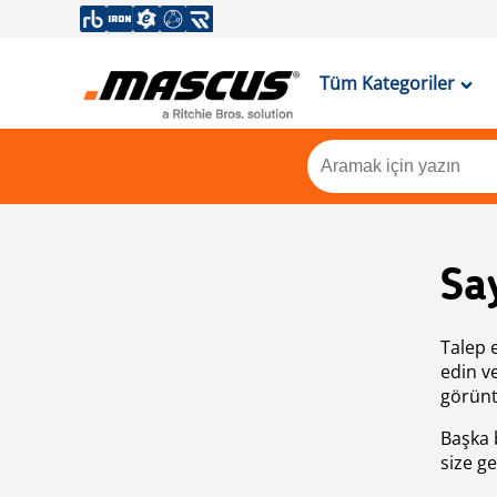
Tüm Kategoriler
Sa
Talep 
edin v
görünt
Başka 
size ge